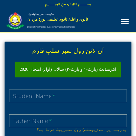
﷽
حکومت خیبر پختونخواہ
ثانوی واعلیٰ ثانوی تعلیمی بورڈ مردان
Board of Intermediate & Secondary Education Mardan
آن لائن رول نمبر سلپ فارم
انٹرمیڈیٹ (پارٹ-١ و پارٹ-٢) سالانہ (اول) امتحان 2026
Student Name
*
Father Name
*
بذریعہ پرانے (پچھلے) رول نمبرچیک کرنا ہے؟