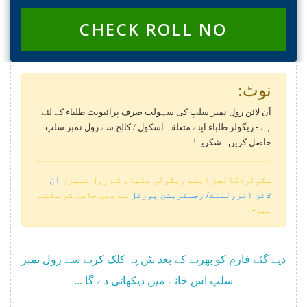
CHECK ROLL NO
نوٹ:
آن لائن رول نمبر سلپ کی سہولت صرف پرائیویٹ طلباء کے لئے
ہے - ریگولر طلباء اپنے متعلقہ اسکول / کالج سے رول نمبر سلپ
حاصل کریں - شکریہ!
سکولز/ کالجز اپنے ریگولر طلباء کے رول نمبرز
آن
لائن انرولمنٹ/ رجسٹریشن پورٹل
سے بھی حاصل کر سکتے
ہیں-
دیے گئے فارم کو بھرنے کے بعد بٹن پہ کلک کرنے سے رول نمبر
سلپ اس خانے میں دیکھائی دے گا ...